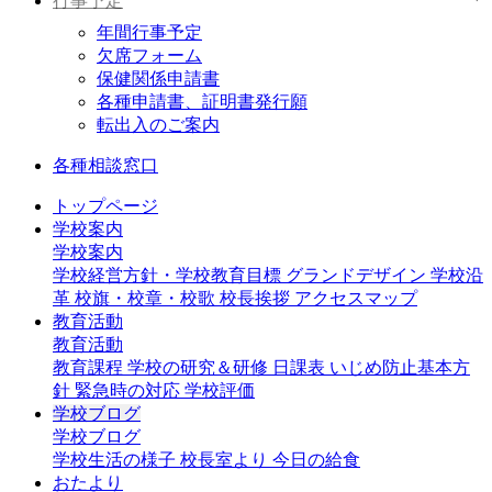
行事予定
年間行事予定
欠席フォーム
保健関係申請書
各種申請書、証明書発行願
転出入のご案内
各種相談窓口
トップページ
学校案内
学校案内
学校経営方針・学校教育目標
グランドデザイン
学校沿
革
校旗・校章・校歌
校長挨拶
アクセスマップ
教育活動
教育活動
教育課程
学校の研究＆研修
日課表
いじめ防止基本方
針
緊急時の対応
学校評価
学校ブログ
学校ブログ
学校生活の様子
校長室より
今日の給食
おたより