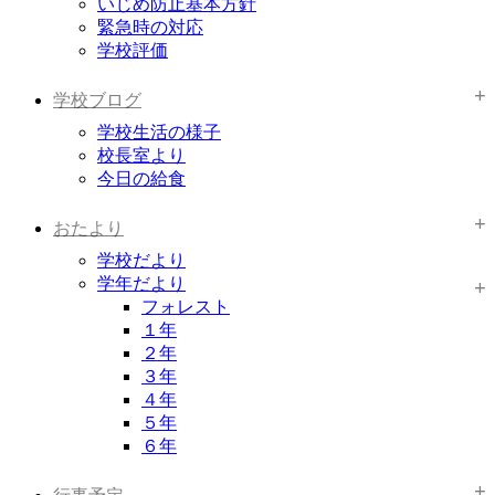
いじめ防止基本方針
緊急時の対応
学校評価
学校ブログ
学校生活の様子
校長室より
今日の給食
おたより
学校だより
学年だより
フォレスト
１年
２年
３年
４年
５年
６年