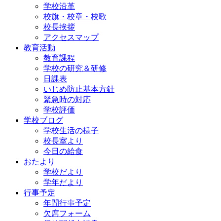
学校沿革
校旗・校章・校歌
校長挨拶
アクセスマップ
教育活動
教育課程
学校の研究＆研修
日課表
いじめ防止基本方針
緊急時の対応
学校評価
学校ブログ
学校生活の様子
校長室より
今日の給食
おたより
学校だより
学年だより
行事予定
年間行事予定
欠席フォーム